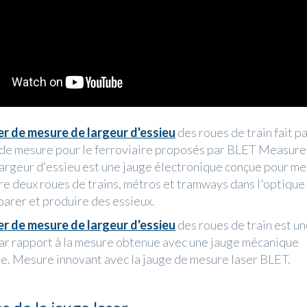
er de mesure de largeur d'essieu
des roues de train fait p
 de mesure pour le ferroviaire proposés par BLET Measur
largeur d'essieu est une jauge électronique conçue pour me
re deux roues de trains, métros et tramways dans l'optique 
parer et produire des essieux.
er de mesure de largeur d'essieu
des roues de train est un
ar rapport à la mesure obtenue avec une jauge mécanique
le. Mesure innovant avec la jauge de mesure laser BLET.