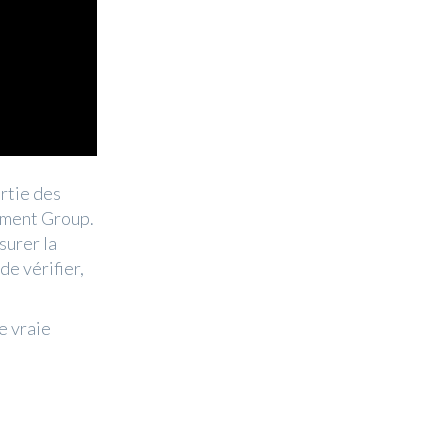
artie des
ement Group.
surer la
de vérifier,
e vraie