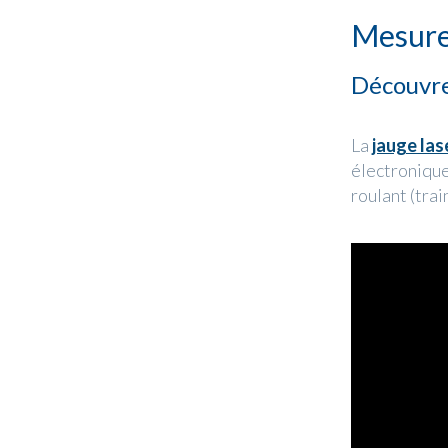
Mesure 
Découvre
La
jauge las
électronique
roulant (trai