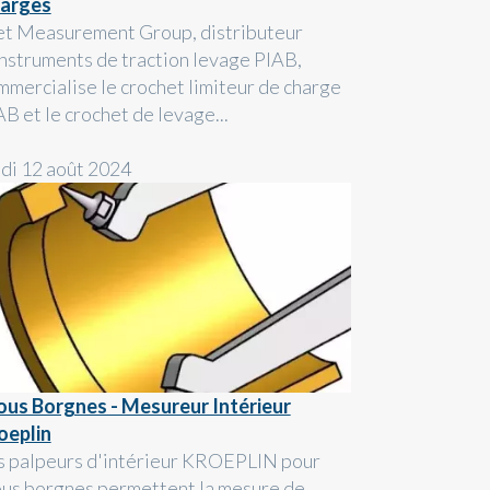
arges
et Measurement Group, distributeur
instruments de traction levage PIAB,
mmercialise le crochet limiteur de charge
AB et le crochet de levage...
ndi 12 août 2024
ous Borgnes - Mesureur Intérieur
oeplin
s palpeurs d'intérieur KROEPLIN pour
ous borgnes permettent la mesure de