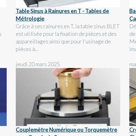
Table Sinus à Rainures en T - Tables de
Ba
Métrologie
Ca
Grâce à ses rainures en T, la table sinus BLET
Dé
s
est utilisée pour la fixation de pièces et des
de
appareillages ainsi que pour l'usinage de
Me
pièces à...
in
jeudi 20 mars 2025
ma
Couplemètre Numérique ou Torquemètre
Cr