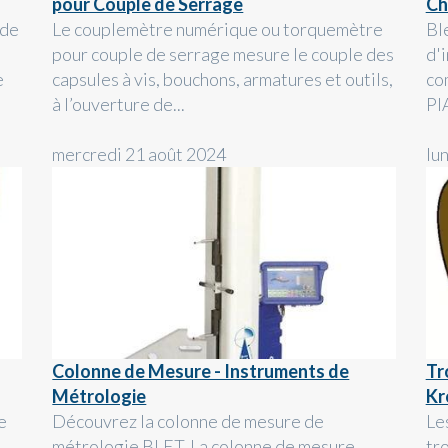
pour Couple de Serrage
Ch
 de
Le couplemètre numérique ou torquemètre
Bl
pour couple de serrage mesure le couple des
d'
e
capsules à vis, bouchons, armatures et outils,
co
à l’ouverture de...
PI
mercredi 21 août 2024
lu
Colonne de Mesure - Instruments de
Tr
Métrologie
Kr
e
Découvrez la colonne de mesure de
Le
métrologie BLET. La colonne de mesure
tr