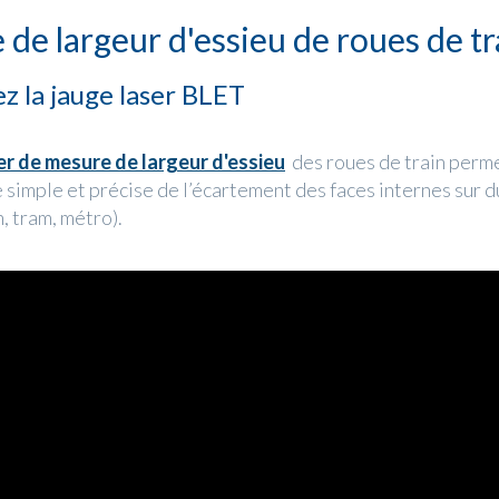
de largeur d'essieu de roues de tr
z la jauge laser BLET
er de mesure de largeur d'essieu
des roues de train perm
 simple et précise de l’écartement des faces internes sur d
n, tram, métro).