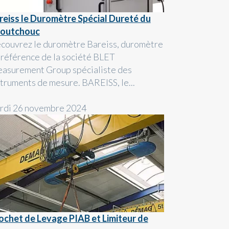
reiss le Duromètre Spécial Dureté du
outchouc
couvrez le duromètre Bareiss, duromètre
 référence de la société BLET
asurement Group spécialiste des
struments de mesure. BAREISS, le...
rdi 26 novembre 2024
ochet de Levage PIAB et Limiteur de