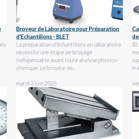
e
Broyeur de Laboratoire pour Préparation
Ca
d'Echantillons - BLET
de
ieu
La préparation d'échantillons en laboratoire
BL
nécessite une étape de broyage
me
indispensable avant toute analyse physico-
ca
chimique. Le broyeur de...
tra
mardi 3 juin 2025
ve