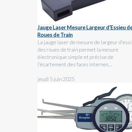
Jauge Laser Mesure Largeur d'Essieu d
Roues de Train
La jauge laser de mesure de largeur d'ess
des roues de train permet la mesure
électronique simple et précise de
l’écartement des faces internes...
jeudi 5 juin 2025