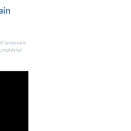
ain
et la mesure
u matériel