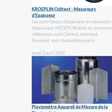
KROEPLIN Oditest - Mesureurs
d'Epaisseur
Les contrôleurs d'épaisseur et mesureurs
d'épaisseur KROEPLIN dont les ancienne
références sont Oditest, Intertest,
Pocotest, sont disponibles parmi...
jeudi 3 avril 2025
Pluviomètre Appareil de Mesure de la