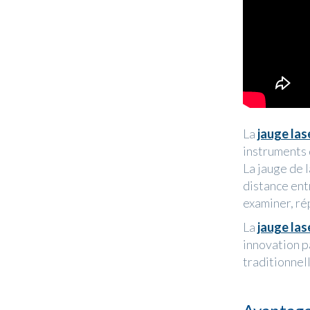
La
jauge las
instruments
La jauge de 
distance ent
examiner, ré
La
jauge las
innovation p
traditionnel