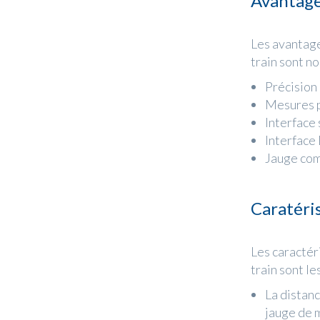
Avantages
Les avantag
train sont n
Précision 
Mesures p
Interface 
Interface
Jauge com
Caratéris
Les caractér
train sont le
La distanc
jauge de 