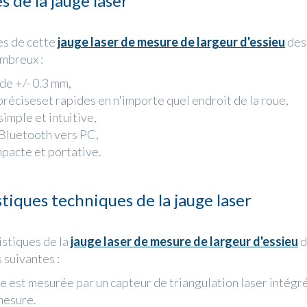
 de la jauge laser
es de cette
jauge laser de mesure de largeur d'essieu
des
ombreux :
de +/- 0.3 mm,
réciseset rapides en n'importe quel endroit de la roue,
simple et intuitive,
 Bluetooth vers PC,
pacte et portative.
tiques techniques de la jauge laser
istiques de la
jauge laser de mesure de largeur d'essieu
d
s suivantes :
e est mesurée par un capteur de triangulation laser intégré
mesure.