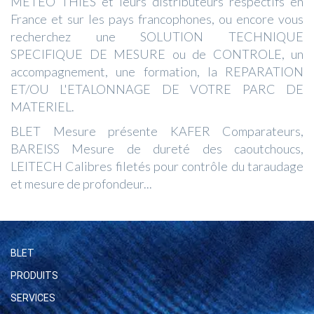
METEO THIES et leurs distributeurs respectifs en
France et sur les pays francophones, ou encore vous
recherchez une SOLUTION TECHNIQUE
SPECIFIQUE DE MESURE ou de CONTROLE, un
accompagnement, une formation, la REPARATION
ET/OU L'ETALONNAGE DE VOTRE PARC DE
MATERIEL.
BLET Mesure présente KAFER Comparateurs,
BAREISS Mesure de dureté des caoutchoucs,
LEITECH Calibres filetés pour contrôle du taraudage
et mesure de profondeur...
BLET
PRODUITS
SERVICES