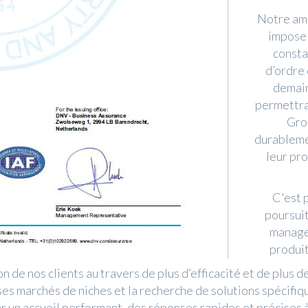
Notre am
impose 
consta
d’ordre 
demain
permettra
Gro
durableme
leur pro
C'est 
poursuit
managem
produit
on de nos clients au travers de plus d’efficacité et de plus 
 ses marchés de niches et la recherche de solutions spécifi
par un accueil performant, des réponses rapides et précises 