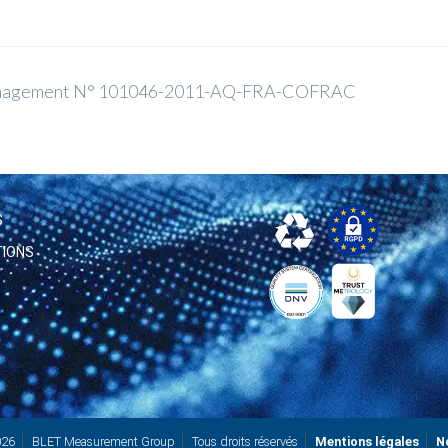
e management N° 101046-2011-AQ-FRA-COFRAC
S
TIONS
026
BLET Measurement Group
Tous droits réservés
Mentions légales
N