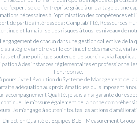
t de l’expertise de l’entreprise grâce à un partage et une c
rmations nécessaires à l'optimisation des compétences et 
pport de parties intéressées : Comptabilité, Ressources H
continue et la maîtrise des risques à tous les niveaux de not
l'engagement de chacun dans une gestion collective de la qua
e stratégie via notre veille continuelle des marchés, via la
ts et d'une politique soutenue de sourcing, via l’applicati
ipation à des instances réglementaires et professionnelles 
l'entreprise.
 à poursuivre l'évolution du Système de Management de la Q
rfaite adéquation aux problématiques qui s’imposent à nou
 un accompagnement Qualité, je suis ainsi garante du respe
on continue. Je m’assure également de la bonne compréhensio
urs. Je m’engage à soutenir toutes les actions d’améliorati
Direction Qualité et Equipes BLET Measurement Group