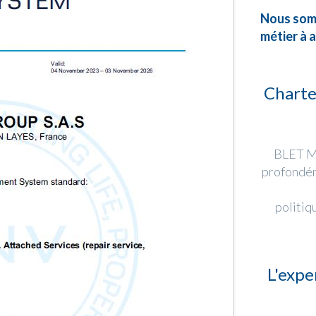
Nous som
métier à a
Charte
BLET M
profondéme
politiq
L'expe