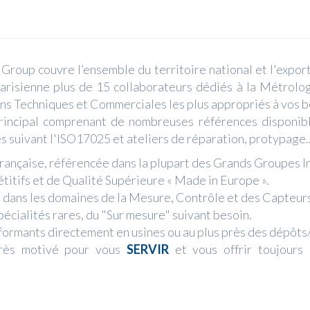
roup couvre l’ensemble du territoire national et l'expo
Parisienne plus de 15 collaborateurs dédiés à la Métrol
ions Techniques et Commerciales les plus appropriés à vos b
rincipal comprenant de nombreuses références disponib
s suivant l'ISO17025 et ateliers de réparation, protypage..
nçaise, référencée dans la plupart des Grands Groupes In
itifs et de Qualité Supérieure « Made in Europe ».
dans les domaines de la Mesure, Contrôle et des Capteurs -
pécialités rares, du "Sur mesure" suivant besoin.
rformants directement en usines ou au plus près des dépôts
très motivé pour vous
SERVIR
et vous offrir toujours