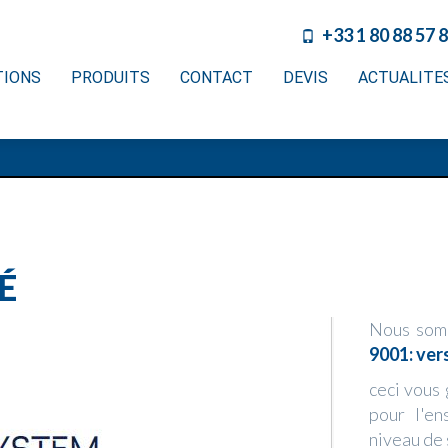
+33 1 80 88 57 
TIONS
PRODUITS
CONTACT
DEVIS
ACTUALITE
É
Nous somm
9001: ver
ceci vous 
pour l'en
niveau de 