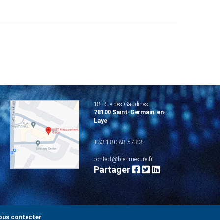
18 Rue des Gaudines
78100 Saint-Germain-en-
Laye
+33 1 80 88 57 83
contact@blet-mesure.fr
Partager
ous contacter