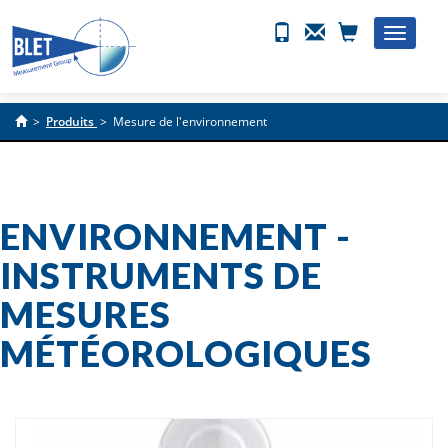
Toggle
naviga
>
Produits
>
Mesure de l'environnement
ENVIRONNEMENT -
INSTRUMENTS DE
MESURES
MÉTÉOROLOGIQUES