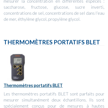
mesurer la concentration en différentes espèces :
saccharose, fructose, glucose, sucre inverti,
concentrations de sel, concentrations de sel dans l'eau
de mer, éthylène glycol, propylène glycol.
THERMOMÈTRES PORTATIFS BLET
Thermomètres portatifs BLET
Les thermomètres portatifs BLET sont parfaits pour
mesurer simultanément deux échantillons. Ils sont
spécialement conçus pour de mesures à hautes