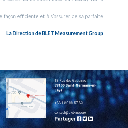
 façon efficiente et à s’assurer de sa parfaite
La Direction de BLET Measurement Group
18 Rue des Gaudines
78100 Saint-Germain-en-
Laye
+33 1 80 88 57 83
contact@blet-mesure.fr
Partager