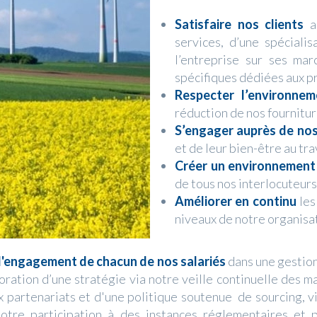
Satisfaire nos clients
au
services, d’une spéciali
l’entreprise sur ses ma
spécifiques dédiées aux pr
Respecter l’environne
réduction de nos fournitur
S’engager auprès de nos
et de leur bien-être au trav
Créer un environnemen
de tous nos interlocuteurs
Améliorer en continu
les
niveaux de notre organisa
l'engagement de chacun de nos salariés
dans une gestion 
boration d’une stratégie via notre veille continuelle des m
partenariats et d'une politique soutenue de sourcing, via
otre participation à des instances réglementaires et p