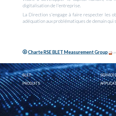
digitalisation de l'entreprise.
La Direction s'engage à faire respecter les ob
adéquation aux problématiques de demain qui s
Charte RSE BLET Measurement Group
(P
BLET
SERVICE
PRODUITS
APPLICA