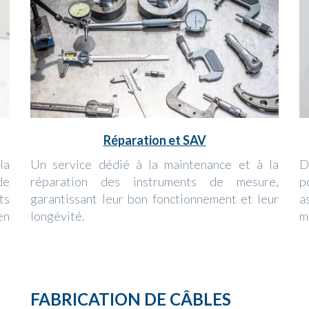
Réparation et SAV
la
Un service dédié à la maintenance et à la
D
de
réparation des instruments de mesure,
p
ts
garantissant leur bon fonctionnement et leur
a
en
longévité.
m
FABRICATION DE CÂBLES