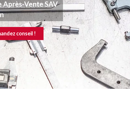
ce Après-Vente SAV
on
andez conseil !