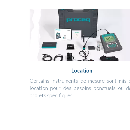
Location
Certains instruments de mesure sont mis 
location pour des besoins ponctuels ou d
projets spécifiques.