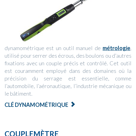
dynamométrique est un outil manuel de
métrologie
,
utilisé pour serrer des écrous, des boulons ou d'autres
fixations avec un couple précis et contrôlé. Cet outil
est couramment employé dans des domaines où la
précision du serrage est essentielle, comme
l’automobile, l’aéronautique, l’industrie mécanique ou
le bâtiment.
CLÉ DYNAMOMÉTRIQUE
COUPLEMÈTRE