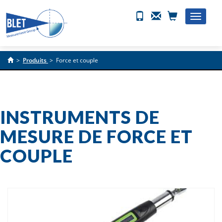
Toggle
naviga
>
Produits
>
Force et couple
INSTRUMENTS DE
MESURE DE FORCE ET
COUPLE