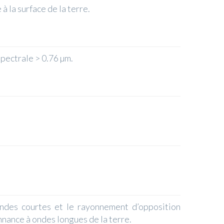
à la surface de la terre.
pectrale > 0.76 µm.
ondes courtes et le rayonnement d’opposition
nance à ondes longues de la terre.