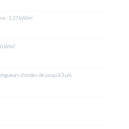
re : 1.37 kW/m².
20 W/m².
ongueurs d’ondes de jusqu’à 3 µm.