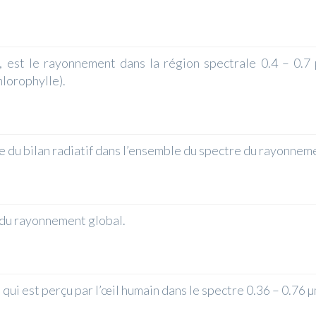
st le rayonnement dans la région spectrale 0.4 – 0.7 µ
lorophylle).
 du bilan radiatif dans l’ensemble du spectre du rayonneme
 du rayonnement global.
qui est perçu par l’œil humain dans le spectre 0.36 – 0.76 µ