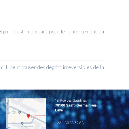
µm. Il est important pour le renforcement du
 Il peut causer des dégâts irréversibles de la
18 Rue des Gaudines
78100 Saint-Germain-en-
Laye
+33 1 80 88 57 83