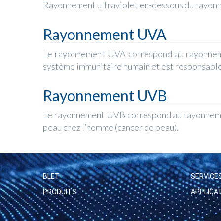
Rayonnement ultraviolet en-dessous du rayonne
Rayonnement UVA
Le rayonnement UVA correspond au rayonnemen
système immunitaire humain et est responsabl
Rayonnement UVB
Le rayonnement UVB correspond au rayonnement 
peau chez l’homme (cancer de peau).
BLET
SERVICE
PRODUITS
APPLICA