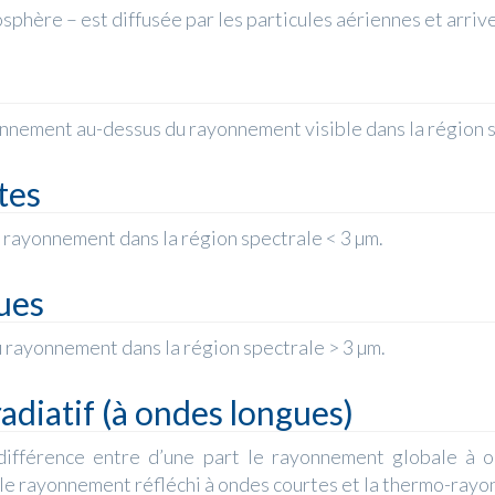
phère – est diffusée par les particules aériennes et arrive 
nement au-dessus du rayonnement visible dans la région s
tes
rayonnement dans la région spectrale < 3 µm.
ues
rayonnement dans la région spectrale > 3 µm.
diatif (à ondes longues)
 différence entre d’une part le rayonnement globale à 
le rayonnement réfléchi à ondes courtes et la thermo-rayon