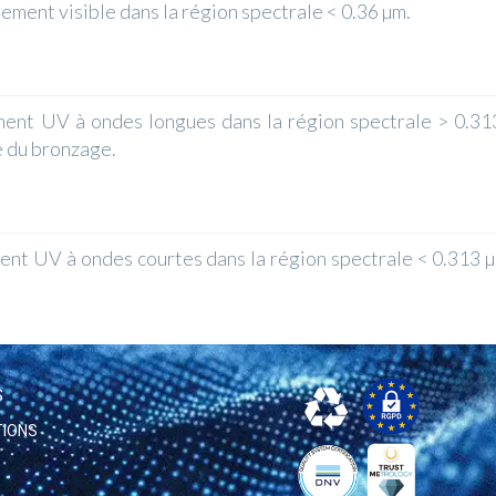
ment visible dans la région spectrale < 0.36 µm.
t UV à ondes longues dans la région spectrale > 0.313 
e du bronzage.
UV à ondes courtes dans la région spectrale < 0.313 µm.
S
TIONS