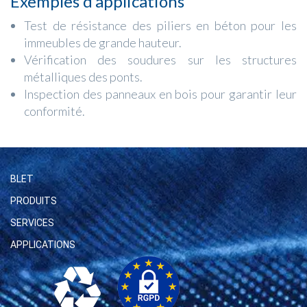
Exemples d’applications
Test de résistance des piliers en béton pour les
immeubles de grande hauteur.
Vérification des soudures sur les structures
métalliques des ponts.
Inspection des panneaux en bois pour garantir leur
conformité.
BLET
PRODUITS
SERVICES
APPLICATIONS