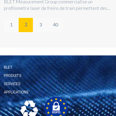
BLET Measurement Group commercialise un
profilomètre laser de freins de train permettent des...
1
2
3
40
BLET
PRODUITS
SERVICES
APPLICATIONS