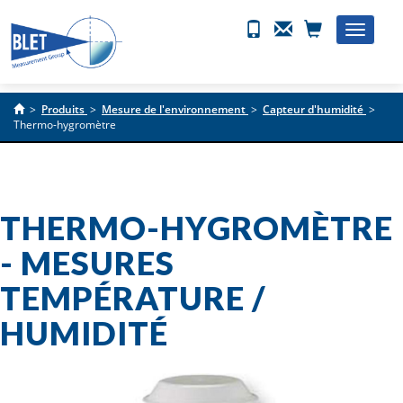
Toggle
naviga
>
Produits
>
Mesure de l'environnement
>
Capteur d'humidité
>
Thermo-hygromètre
THERMO-HYGROMÈTRE
- MESURES
TEMPÉRATURE /
HUMIDITÉ