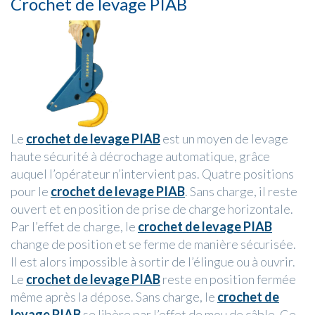
Crochet de levage PIAB
Le
crochet de levage PIAB
est un moyen de levage
haute sécurité à décrochage automatique, grâce
auquel l’opérateur n’intervient pas. Quatre positions
pour le
crochet de levage PIAB
. Sans charge, il reste
ouvert et en position de prise de charge horizontale.
Par l’effet de charge, le
crochet de levage PIAB
change de position et se ferme de manière sécurisée.
Il est alors impossible à sortir de l’élingue ou à ouvrir.
Le
crochet de levage PIAB
reste en position fermée
même après la dépose. Sans charge, le
crochet de
levage PIAB
se libère par l’effet de mou de câble. Ce