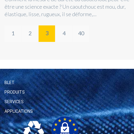
être une science exacte ? Un caoutchouc est mou, dur,
élastique, lisse, rugueux, il se déforme,...
1
2
3
4
40
BLET
PRODUITS
SERVICES
APPLICATIONS