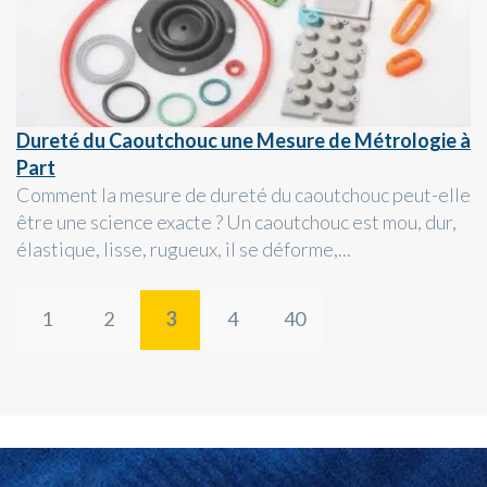
Dureté du Caoutchouc une Mesure de Métrologie à
Part
Comment la mesure de dureté du caoutchouc peut-elle
être une science exacte ? Un caoutchouc est mou, dur,
élastique, lisse, rugueux, il se déforme,...
1
2
3
4
40