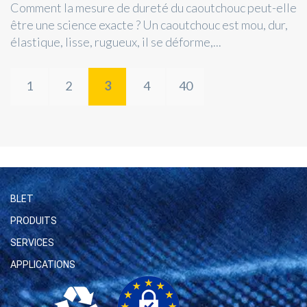
Comment la mesure de dureté du caoutchouc peut-elle
être une science exacte ? Un caoutchouc est mou, dur,
élastique, lisse, rugueux, il se déforme,...
1
2
3
4
40
BLET
PRODUITS
SERVICES
APPLICATIONS