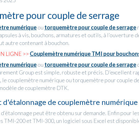
rs 2025
mètre pour couple de serrage
tre numérique
ou
torquemètre pour couple de serrage
m
psules à vis, bouchons, armatures et outils, à l’ouverture d
out autre contenant à bouchon.
N LIGNE >>
Couplemètre numérique TMI pour bouchon
tre numérique
ou
torquemètre pour couple de serrage
d
ment Group est simple, robuste et précis. D’excellent ra
ix, le couplemètre numérique ou torquemètre pour couple d
 modèle de couplemètre DTK.
at d'étalonnage de couplemètre numérique
t d’étalonnage peut être obtenu sur demande. Enfin pour l
 TMI-200 et TMI-300, un logiciel sous Excel est disponibl