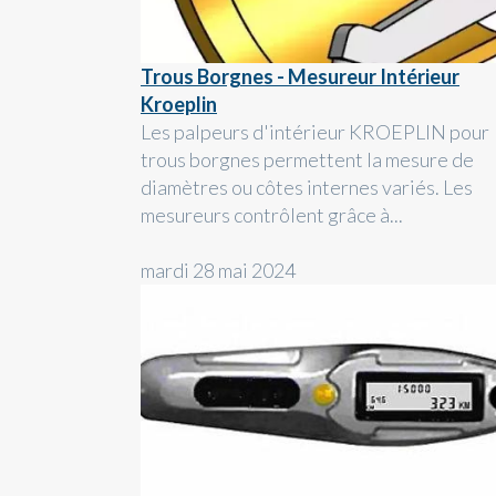
Trous Borgnes - Mesureur Intérieur
Kroeplin
Les palpeurs d'intérieur KROEPLIN pour
trous borgnes permettent la mesure de
diamètres ou côtes internes variés. Les
mesureurs contrôlent grâce à...
mardi 28 mai 2024