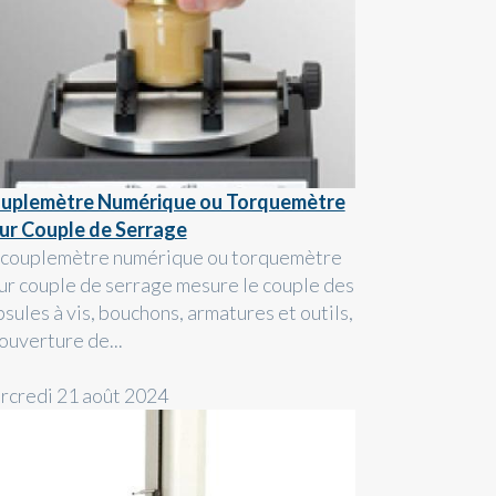
uplemètre Numérique ou Torquemètre
ur Couple de Serrage
 couplemètre numérique ou torquemètre
ur couple de serrage mesure le couple des
sules à vis, bouchons, armatures et outils,
’ouverture de...
rcredi 21 août 2024