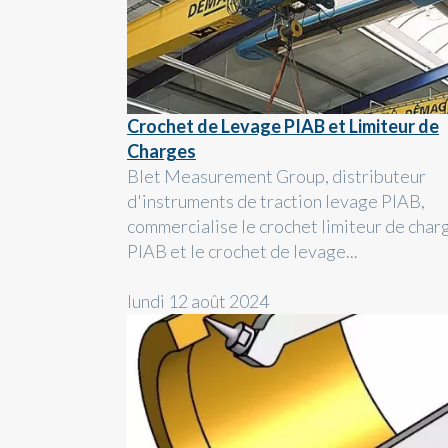
Crochet de Levage PIAB et Limiteur de
Charges
Blet Measurement Group, distributeur
d'instruments de traction levage PIAB,
commercialise le crochet limiteur de char
PIAB et le crochet de levage...
lundi 12 août 2024