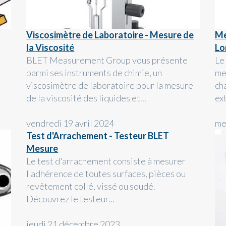
Viscosimètre de Laboratoire - Mesure de
Me
la Viscosité
Lo
BLET Measurement Group vous présente
Le
parmi ses instruments de chimie, un
me
viscosimètre de laboratoire pour la mesure
ch
de la viscosité des liquides et...
ext
vendredi 19 avril 2024
me
Test d'Arrachement - Testeur BLET
Mesure
Le test d'arrachement consiste à mesurer
l'adhérence de toutes surfaces, pièces ou
revêtement collé, vissé ou soudé.
Découvrez le testeur...
jeudi 21 décembre 2023