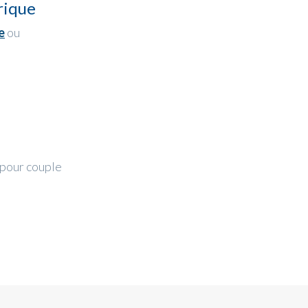
rique
e
ou
pour couple