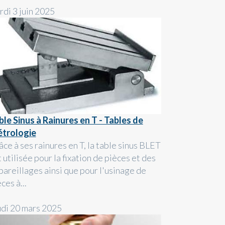
rdi 3 juin 2025
ble Sinus à Rainures en T - Tables de
trologie
ce à ses rainures en T, la table sinus BLET
 utilisée pour la fixation de pièces et des
pareillages ainsi que pour l'usinage de
ces à...
udi 20 mars 2025