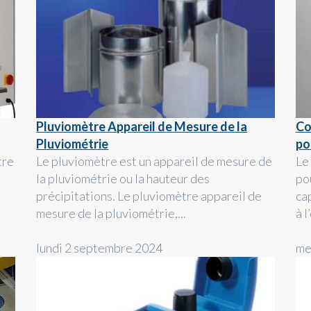
Pluviomètre Appareil de Mesure de la
Co
Pluviométrie
po
tre
Le pluviomètre est un appareil de mesure de
Le
la pluviométrie ou la hauteur des
po
précipitations. Le pluviomètre appareil de
cap
mesure de la pluviométrie,...
à l
lundi 2 septembre 2024
me