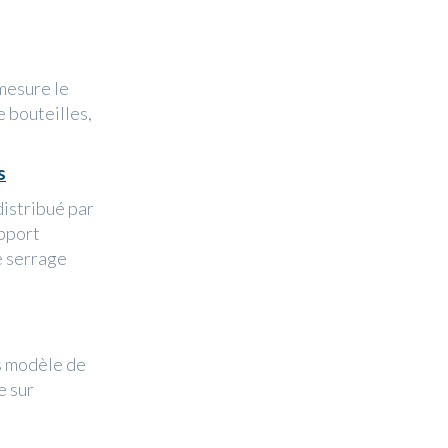
esure le
e bouteilles,
s
istribué par
pport
e serrage
es modèle de
e sur