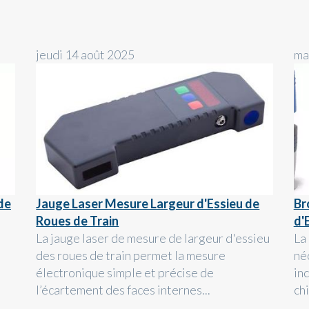
jeudi 14 août 2025
ma
de
Jauge Laser Mesure Largeur d'Essieu de
Br
Roues de Train
d'
La jauge laser de mesure de largeur d'essieu
La
des roues de train permet la mesure
né
électronique simple et précise de
in
l’écartement des faces internes...
ch