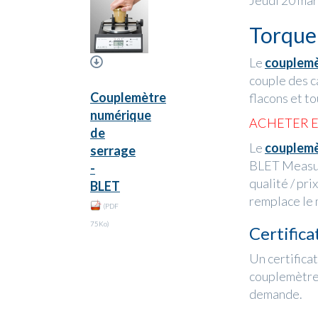
Jeudi 20 ma
Torque
Le
couplemè
couple des ca
Couplemètre
flacons et t
numérique
ACHETER E
de
Le
couplemè
serrage
BLET Measure
-
qualité / pr
BLET
remplace le
(PDF
75Ko)
Certific
Un certifica
couplemètres
demande.