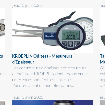
jeudi 5 juin 2025
ma
ts
KROEPLIN Oditest - Mesureurs
Ta
d'Epaisseur
Mé
Les contrôleurs d'épaisseur et mesureurs
Grâ
 de
d'épaisseur KROEPLIN dont les anciennes
est
références sont Oditest, Intertest,
ap
Pocotest, sont disponibles parmi...
piè
jeudi 3 avril 2025
je