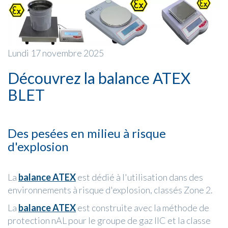
Lundi 17 novembre 2025
Découvrez la balance ATEX
BLET
Des pesées en milieu à risque
d'explosion
La
balance ATEX
est dédié à l'utilisation dans des
environnements à risque d'explosion, classés Zone 2.
La
balance ATEX
est construite avec la méthode de
protection nAL pour le groupe de gaz IIC et la classe