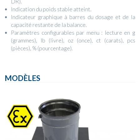
DR).
Indication du poids stable atteint.
Indicateur graphique à barres du dosage et de la
capacité restante de la balance.
Paramètres configurables par menu : lecture en g
(grammes), lb (livre), oz (once), ct (carats), pcs
(pièces), % (pourcentage).
MODÈLES