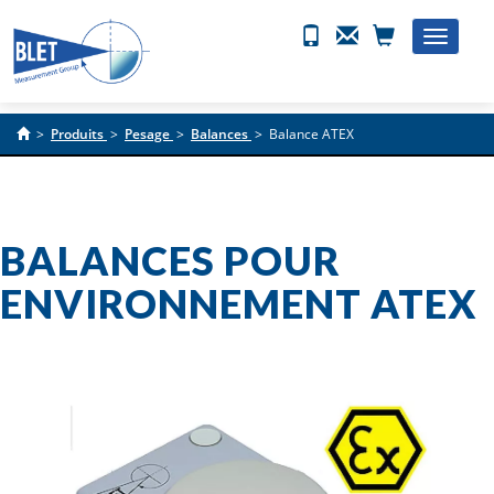
Toggle
naviga
>
Produits
>
Pesage
>
Balances
>
Balance ATEX
BALANCES POUR
ENVIRONNEMENT ATEX