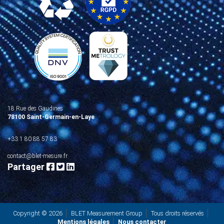
18 Rue des Gaudines
78100 Saint-Germain-en-Laye
+33 1 80 88 57 83
contact@blet-mesure.fr
Partager
Copyright © 2026
BLET Measurement Group
Tous droits réservés
Mentions légales
Nous contacter