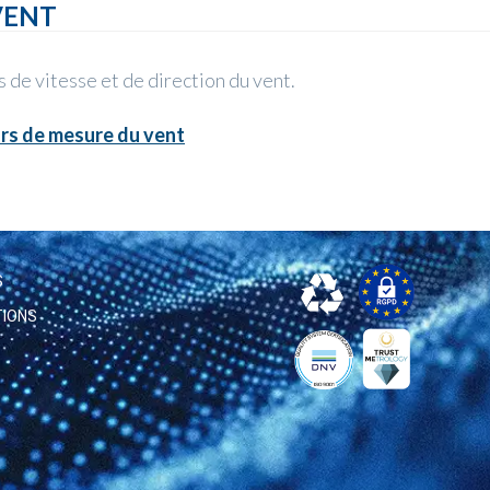
VENT
 de vitesse et de direction du vent.
rs de mesure du vent
S
TIONS