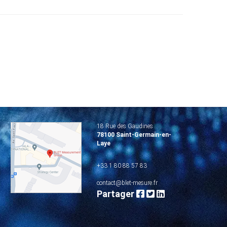
18 Rue des Gaudines
78100 Saint-Germain-en-
Laye
+33 1 80 88 57 83
contact@blet-mesure.fr
Partager