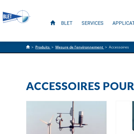
BLET
SERVICES
APPLICA
>
Produits
>
Mesure de l'environnement
>
Accessoires
ACCESSOIRES POU