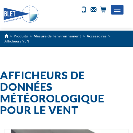
Toggle
naviga
>
Produits
>
Mesure de l'environnement
>
Accessoires
>
Afficheurs VENT
AFFICHEURS DE
DONNÉES
MÉTÉOROLOGIQUE
POUR LE VENT