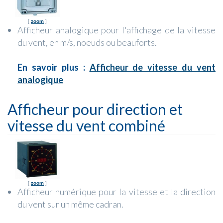
[
zoom
]
Afficheur analogique pour l'affichage de la vitesse
du vent, en m/s, noeuds ou beauforts.
En savoir plus :
Afficheur de vitesse du vent
analogique
Afficheur pour direction et
vitesse du vent combiné
[
zoom
]
Afficheur numérique pour la vitesse et la direction
du vent sur un même cadran.