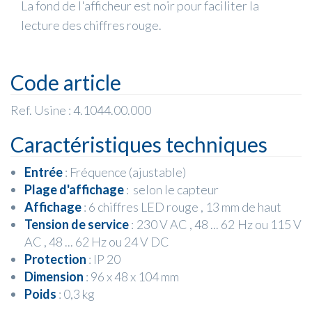
La fond de l'afficheur est noir pour faciliter la
lecture des chiffres rouge.
Code article
Ref. Usine : 4.1044.00.000
Caractéristiques techniques
Entrée
: Fréquence (ajustable)
Plage d'affichage
:
selon le capteur
Affichage
: 6 chiffres LED rouge , 13 mm de haut
Tension de service
: 230 V AC , 48 ... 62 Hz
ou
115 V
AC , 48 ... 62 Hz
ou
24 V DC
Protection
: IP 20
Dimension
: 96 x 48 x 104 mm
Poids
: 0,3 kg