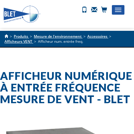
Toggle
naviga
>
Produits
>
Mesure de l'environnement
>
Accessoires
>
Afficheurs VENT
>
Afficheur num. entrée freq.
AFFICHEUR NUMÉRIQUE
À ENTRÉE FRÉQUENCE
MESURE DE VENT - BLET