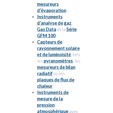
mesureurs
d’évaporation
;
Instruments
d’analyse de gaz
,
Gas Data
et la
Série
GFM 100
;
Capteurs de
rayonnement solaire
et de luminoisité
, tels
les
pyranomètres
, les
mesureurs de bilan
radiatif
ou les
plaques de flux de
chaleur
;
Instruments de
mesure de la
pression
atmosphérique
avec