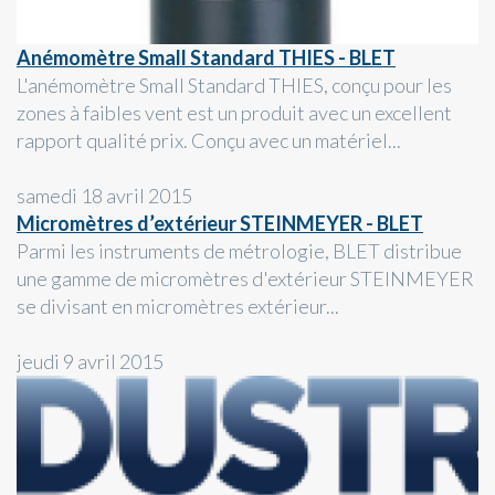
Anémomètre Small Standard THIES - BLET
L'anémomètre Small Standard THIES, conçu pour les
zones à faibles vent est un produit avec un excellent
rapport qualité prix. Conçu avec un matériel...
samedi 18 avril 2015
Micromètres d’extérieur STEINMEYER - BLET
Parmi les instruments de métrologie, BLET distribue
une gamme de micromètres d'extérieur STEINMEYER
se divisant en micromètres extérieur...
jeudi 9 avril 2015