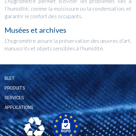
L'hygromètre permet d'éviter les problèmes liés à
l'humidité, comme la moisissure ou la condensation, et
garantir le confort des occupants.
Musées et archives
L'hygromètre assure la préservation des œuvres d’art,
manuscrits et objets sensibles à l’humidité.
BLET
PRODUITS
SERVICES
APPLICATIONS