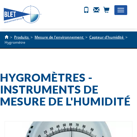
Toggle
naviga
>
Produits
>
Mesure de l'environnement
>
Capteur d'humidité
>
Hygromètre
HYGROMÈTRES -
INSTRUMENTS DE
MESURE DE L'HUMIDITÉ