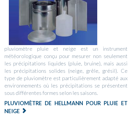
pluviomètre pluie et neige est un instrument
météorologique conçu pour mesurer non seulement
les précipitations liquides (pluie, bruine), mais aussi
les précipitations solides (neige, grêle, grésil). Ce
type de pluviomètre est particulièrement adapté aux
environnements où les précipitations se présentent
sous différentes formes selon les saisons.
PLUVIOMÈTRE DE HELLMANN POUR PLUIE ET
NEIGE