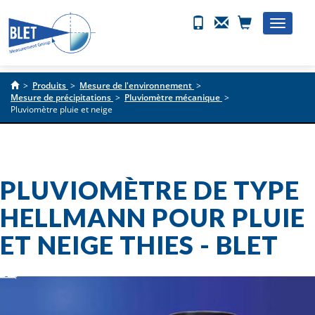
Toggle
naviga
>
Produits
>
Mesure de l'environnement
>
Mesure de précipitations
>
Pluviomètre mécanique
>
Pluviomètre pluie et neige
PLUVIOMÈTRE DE TYPE
HELLMANN POUR PLUIE
ET NEIGE THIES - BLET