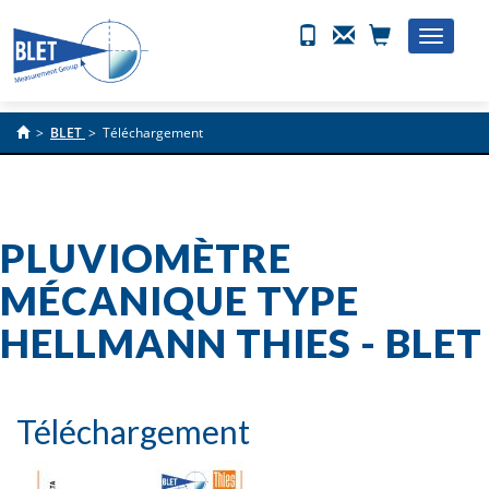
Toggle
naviga
>
BLET
>
Téléchargement
PLUVIOMÈTRE
MÉCANIQUE TYPE
HELLMANN THIES - BLET
Téléchargement