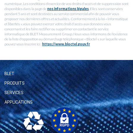
numérique. Les conditions d'exercice de vos droits d'accès et de suppression sont
disponibles dans la page de
nos informations légales
. Elles sont conservées
pendant 5 ans et sont destinées au service commercial afin de pouvoir vous
proposer nos dernières offres et actualités. Conformément à la loi « informatique
et libertés », vous pouvez exercer votre droit d'accès aux données vous
concernant et les faire rectifier ou supprimer en contactant le service
informatique de BLET Measurement Group. Nous vous informons de l'existence
de la liste d'opposition au démarchage téléphonique « Bloctel », sur laquelle vous
pouvez vous inscrire ici :
https://www.bloctel.gouv.fr
BLET
PRODUITS
SERVICES
APPLICATIONS