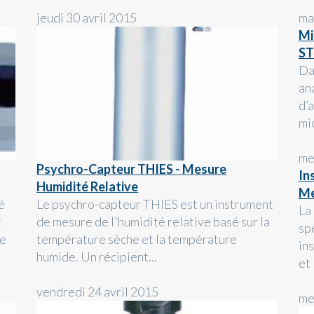
jeudi 30 avril 2015
ma
Mi
ST
Da
an
d’
mic
me
Psychro-Capteur THIES - Mesure
In
Humidité Relative
Me
é
Le psychro-capteur THIES est un instrument
La
t
de mesure de l'humidité relative basé sur la
sp
le
température sèche et la température
in
humide. Un récipient...
et 
vendredi 24 avril 2015
me