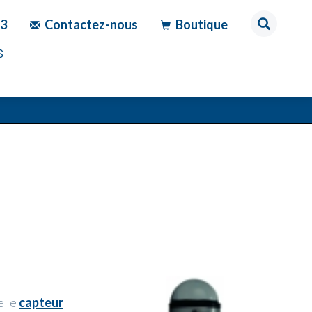
83
Contactez-nous
Boutique
S
e le
capteur