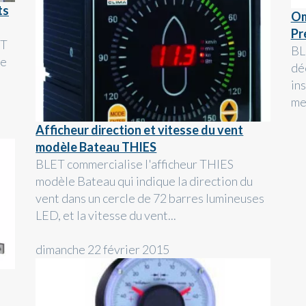
ts
Om
Pr
ET
BL
de
dé
s
in
mes
Afficheur direction et vitesse du vent
modèle Bateau THIES
BLET commercialise l'afficheur THIES
modèle Bateau qui indique la direction du
vent dans un cercle de 72 barres lumineuses
LED, et la vitesse du vent...
dimanche 22 février 2015