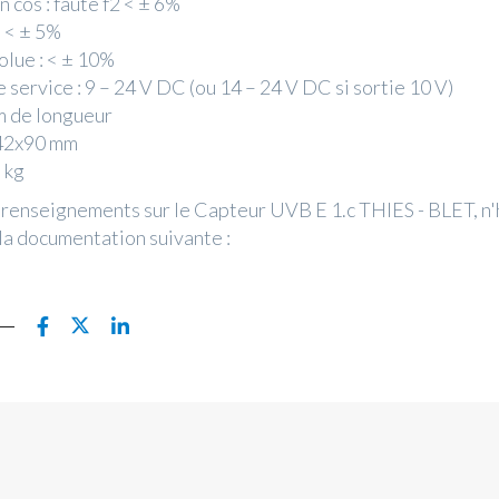
 cos : faute f2 < ± 6%
: < ± 5%
olue : < ± 10%
 service : 9 – 24 V DC (ou 14 – 24 V DC si sortie 10 V)
 m de longueur
Ø 42x90 mm
3 kg
 renseignements sur le Capteur UVB E 1.c THIES - BLET, n'
la documentation suivante :