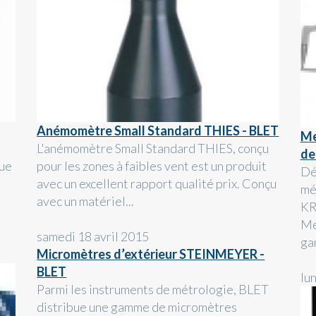
Anémomètre Small Standard THIES - BLET
Me
L'anémomètre Small Standard THIES, conçu
de
que
pour les zones à faibles vent est un produit
Dé
avec un excellent rapport qualité prix. Conçu
mé
avec un matériel...
KR
Me
samedi 18 avril 2015
ga
Micromètres d’extérieur STEINMEYER -
BLET
lu
Parmi les instruments de métrologie, BLET
distribue une gamme de micromètres