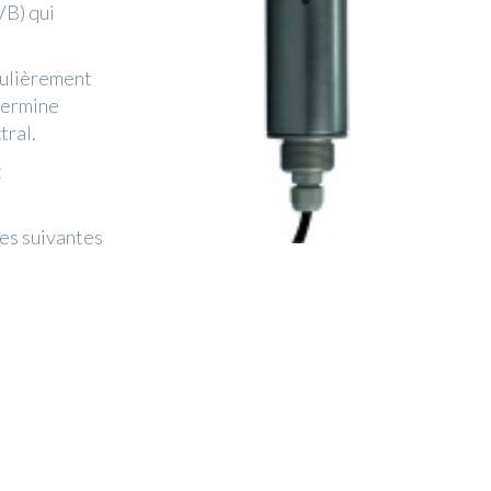
VB) qui
culièrement
termine
tral.
t
les suivantes