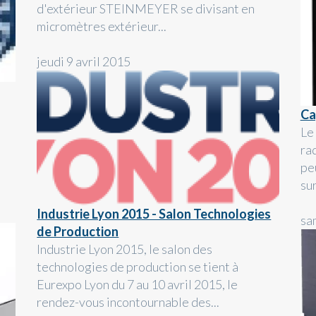
d'extérieur STEINMEYER se divisant en
micromètres extérieur...
jeudi 9 avril 2015
Ca
Le
ra
pe
sur
Industrie Lyon 2015 - Salon Technologies
sa
de Production
Industrie Lyon 2015, le salon des
technologies de production se tient à
Eurexpo Lyon du 7 au 10 avril 2015, le
rendez-vous incontournable des...