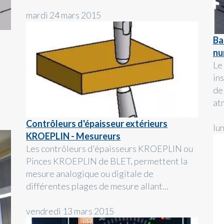
mardi 24 mars 2015
Ba
nu
Le
in
de
at
Contrôleurs d'épaisseur extérieurs
lu
KROEPLIN - Mesureurs
Les contrôleurs d'épaisseurs KROEPLIN ou
Pinces KROEPLIN de BLET, permettent la
mesure analogique ou digitale de
différentes plages de mesure allant...
vendredi 13 mars 2015