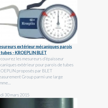
sureurs extérieur mécaniques parois
 tubes - KROEPLIN BLET
couvrez les mesureurs d’épaisseur
caniques extérieur pour parois de tubes
OEPLIN proposés par BLET
asurement Group parmi une large
mme...
ndi 30 mars 2015