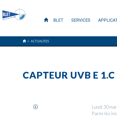
BLET
SERVICES
APPLICA
>
ACTUALITES
CAPTEUR UVB E 1.C 
Lundi 30 ma
Parmi les in