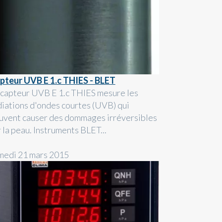
pteur UVB E 1.c THIES - BLET
 capteur UVB E 1.c THIES mesure les
diations d'ondes courtes (UVB) qui
uvent causer des dommages irréversibles
 la peau. Instruments BLET...
medi 21 mars 2015