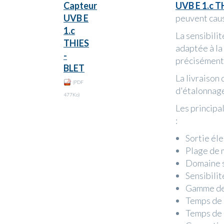
Capteur
UVB E 1.c T
UVB E
peuvent caus
1.c
La sensibili
THIES
adaptée à l
-
précisément
BLET
La livraison
(PDF
d'étalonnag
477Ko)
Les principa
:
Sortie éle
Plage de m
Domaine s
Sensibilit
Gamme de 
Temps de m
Temps de 