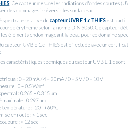
HIES
. Ce capteur mesure les radiations d'ondes courtes (U
er des dommages irréversibles sur la peau.
té spectrale relative du
capteur UVB E 1.c THIES
est parti
a courbe érythème selon la norme DIN 5050. Ce capteur dé
 les éléments endommageant la peau pour ce domaine spec
 du capteur UVB E 1.c THIES est effectuée avec un certifica
e.
les caractéristiques techniques du capteur UVB E 1.c sont 
ctrique : 0 – 20 mA / 4 – 20 mA / 0 – 5 V / 0 – 10 V
esure : 0 – 0.5 W/m²
pectral : 0.265 – 0.315 µm
é maximale : 0.297 µm
température : -20 - +60°C
ise en route : < 1 sec
coupure : < 12 sec