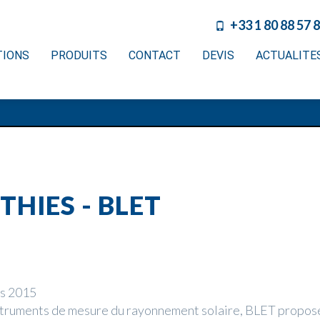
+33 1 80 88 57 
TIONS
PRODUITS
CONTACT
DEVIS
ACTUALITE
THIES - BLET
rs 2015
struments de mesure du rayonnement solaire, BLET propos