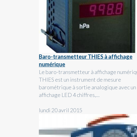
Baro-transmetteur THIES à affichage
numérique
Le baro-transmetteur à affichage numéri
THIES est un instrument de mesure
barométrique à sortie analogique avec un
affichage LED 4 chiffres,...
lundi 20 avril 2015