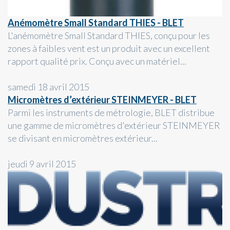
Anémomètre Small Standard THIES - BLET
L'anémomètre Small Standard THIES, conçu pour les
zones à faibles vent est un produit avec un excellent
rapport qualité prix. Conçu avec un matériel...
samedi 18 avril 2015
Micromètres d’extérieur STEINMEYER - BLET
Parmi les instruments de métrologie, BLET distribue
une gamme de micromètres d'extérieur STEINMEYER
se divisant en micromètres extérieur...
jeudi 9 avril 2015