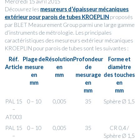
Mercredi 15 avril 2015
Découvrez les
mesureurs d’épaisseur mécaniques
extérieur pour parois de tubes KROEPLIN
proposés
par BLET Measurement Group parmi une large gamme
d’instruments de métrologie. Les principales
caractéristiques des mesureurs extérieur mécaniques
KROEPLIN pour parois de tubes sont les suivantes :
Réf.
Plage de
Résolution
Profondeur
Forme et
Article
mesure
en
de
diamètre
en
mm
mesurage
des touches
mm
en
en
mm
mm
PAL 15
0 – 10
0,005
35
Sphère Ø 1,5
–
AT003
PAL 15
0 – 10
0,005
35
CR 0,4 /
–
Sphère Ø 1,5