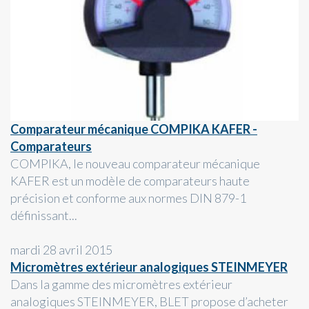
Comparateur mécanique COMPIKA KAFER -
Comparateurs
COMPIKA, le nouveau comparateur mécanique
KAFER est un modèle de comparateurs haute
précision et conforme aux normes DIN 879-1
définissant...
mardi 28 avril 2015
Micromètres extérieur analogiques STEINMEYER
Dans la gamme des micromètres extérieur
analogiques STEINMEYER, BLET propose d’acheter