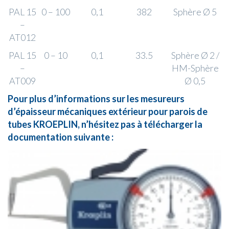
PAL 15
0 – 100
0,1
382
Sphère Ø 5
–
AT012
PAL 15
0 – 10
0,1
33.5
Sphère Ø 2 /
–
HM-Sphère
AT009
Ø 0,5
Pour plus d’informations sur les mesureurs
d’épaisseur mécaniques extérieur pour parois de
tubes KROEPLIN, n’hésitez pas à télécharger la
documentation suivante :