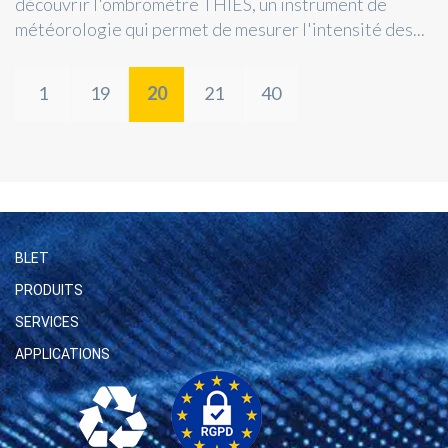
découvrir l'ombromètre THIES, un instrument de
météorologie qui permet de mesurer l'intensité des...
1
19
20
21
40
BLET
PRODUITS
SERVICES
APPLICATIONS