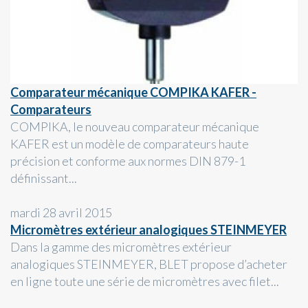
Comparateur mécanique COMPIKA KAFER -
Comparateurs
COMPIKA, le nouveau comparateur mécanique
KAFER est un modèle de comparateurs haute
précision et conforme aux normes DIN 879-1
définissant...
mardi 28 avril 2015
Micromètres extérieur analogiques STEINMEYER
Dans la gamme des micromètres extérieur
analogiques STEINMEYER, BLET propose d’acheter
en ligne toute une série de micromètres avec filet...