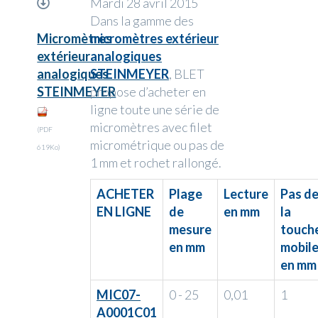
Mardi 28 avril 2015
Dans la gamme des
Micromètres
micromètres extérieur
extérieur
analogiques
analogiques
STEINMEYER
, BLET
STEINMEYER
propose d’acheter en
ligne toute une série de
micromètres avec filet
(PDF
micrométrique ou pas de
619Ko)
1 mm et rochet rallongé.
ACHETER
Plage
Lecture
Pas d
EN LIGNE
de
en mm
la
mesure
touch
en mm
mobil
en mm
MIC07-
0 - 25
0,01
1
A0001C01