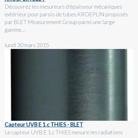
Découvrez les mesureurs d’épaisseur mécaniques
extérieur pour parois de tubes KROEPLIN proposés
par BLET Measurement Group parmi une large
gamme...
lundi 30 mars 2015
Capteur UVB E 1.c THIES - BLET
Le capteur UVB E 1.c THIES mesure les radiations