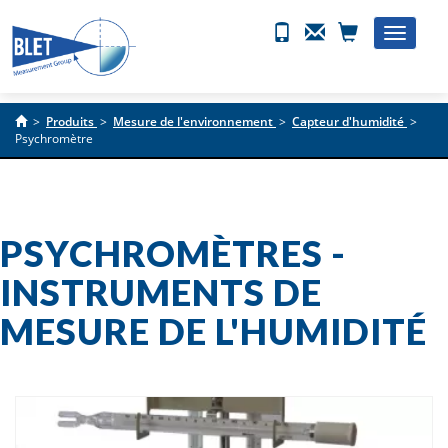
Toggle
naviga
>
Produits
>
Mesure de l'environnement
>
Capteur d'humidité
>
Psychromètre
PSYCHROMÈTRES -
INSTRUMENTS DE
MESURE DE L'HUMIDITÉ