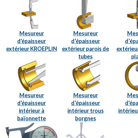
Mesureur
Mesureur
Mes
d'épaisseur
d’épaisseur
d’ép
extérieur KROEPLIN
extérieur parois de
extérieu
tubes
pl
Mesureur
Mesureur
Mes
d'épaisseur
d’épaisseur
d'ép
intérieur à
intérieur trous
intérieu
baïonnette
borgnes