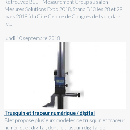
Retrouvez BLET Measurement Group au salon
Mesures Solutions Expo 2018, Stand B13 les 28 et 29
mars 2018 à la Cité Centre de Congrès de Lyon, dans
le...
lundi 10 septembre 2018
Trusquin et traceur numérique / digital
Blet propose plusieurs modèles de trusquin et traceur
numérique : digital, dont le trusquin digital de