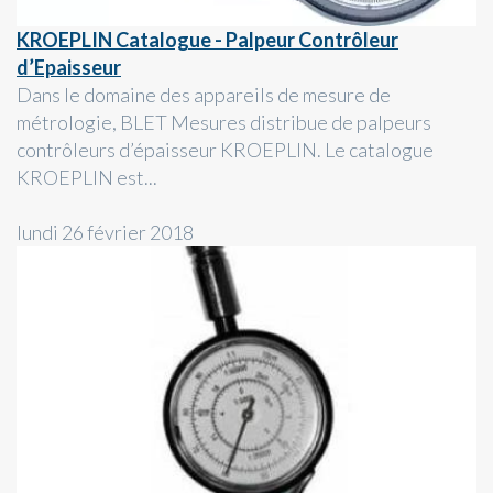
KROEPLIN Catalogue - Palpeur Contrôleur
d’Epaisseur
Dans le domaine des appareils de mesure de
métrologie, BLET Mesures distribue de palpeurs
contrôleurs d’épaisseur KROEPLIN. Le catalogue
KROEPLIN est...
lundi 26 février 2018