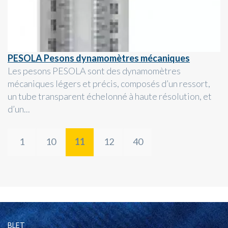
PESOLA Pesons dynamomètres mécaniques
Les pesons PESOLA sont des dynamomètres
mécaniques légers et précis, composés d’un ressort,
un tube transparent échelonné à haute résolution, et
d’un...
1
10
11
12
40
BLET