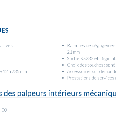
UES
latives
Rainures de dégagement :
21 mm
Sortie RS232 et Digimat
Choix des touches : sphèr
e 12 à 735 mm
Accessoires sur demand
Prestations de services 
s des palpeurs intérieurs mécaniq
7-00