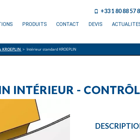
+33 1 80 88 57 
TIONS
PRODUITS
CONTACT
DEVIS
ACTUALITE
es KROEPLIN
>
Intérieur standard KROEPLIN
N INTÉRIEUR - CONTRÔL
DESCRIPTI