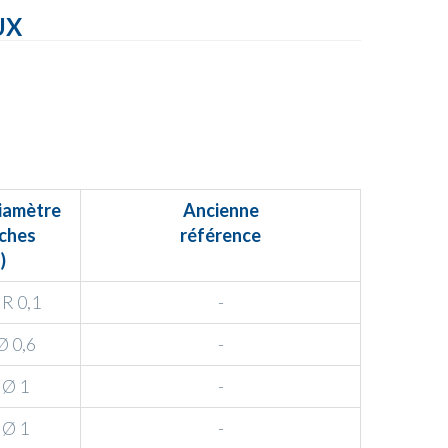
UX
iamètre
Ancienne
ches
référence
)
R 0,1
-
Ø 0,6
-
 Ø 1
-
 Ø 1
-