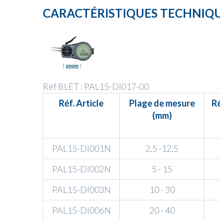
CARACTÉRISTIQUES TECHNIQUE
[
zoom
]
Réf BLET : PAL15-DI017-00
Réf. Article
Plage de mesure
R
(mm)
PAL15-DI001N
2,5 -12,5
PAL15-DI002N
5 - 15
PAL15-DI003N
10 - 30
PAL15-DI006N
20 - 40