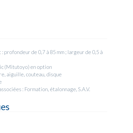
 profondeur de 0,7 à 85 mm ; largeur de 0,5 à
ic (Mitutoyo) en option
e, aiguille, couteau, disque
e
associées : Formation, étalonnage, S.A.V.
ues