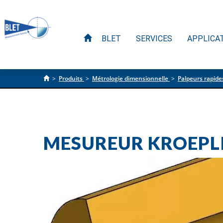
BLET
SERVICES
APPLICA
>
Produits
>
Métrologie dimensionnelle
>
Palpeurs rapid
MESUREUR KROEPLI