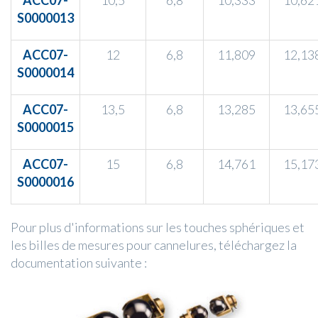
ACC07-
10,5
6,8
10,333
10,62
S0000013
ACC07-
12
6,8
11,809
12,13
S0000014
ACC07-
13,5
6,8
13,285
13,65
S0000015
ACC07-
15
6,8
14,761
15,17
S0000016
Pour plus d'informations sur les touches sphériques et
les billes de mesures pour cannelures, téléchargez la
documentation suivante :