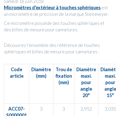
Samedi 16 juin 2018
Micromètres d'extérieur à touches sphériques
est
un micromètre de précision de la marque Steinmeyer.
Ce micromètre possède des touches sphériques et
des billes de mesure pour cannelures.
Découvrez l'ensemble des référence de touches
sphériques et billes de mesure pour cannelures :
Code
Diamètre
Trou de
Diamètre
Diamèt
article
(mm)
fixation
maxi.
maxi.
(mm)
pour
pour
angle
angl
20°
15°
ACC07-
3
3
2,952
3,035
S0000001