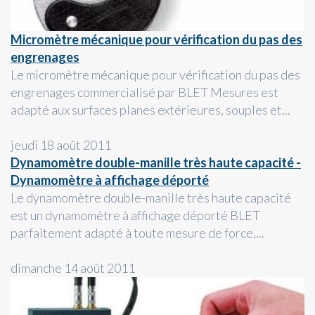
Micromètre mécanique pour vérification du pas des
engrenages
Le micromètre mécanique pour vérification du pas des
engrenages commercialisé par BLET Mesures est
adapté aux surfaces planes extérieures, souples et...
jeudi 18 août 2011
Dynamomètre double-manille très haute capacité -
Dynamomètre à affichage déporté
Le dynamomètre double-manille très haute capacité
est un dynamomètre à affichage déporté BLET
parfaitement adapté à toute mesure de force,...
dimanche 14 août 2011