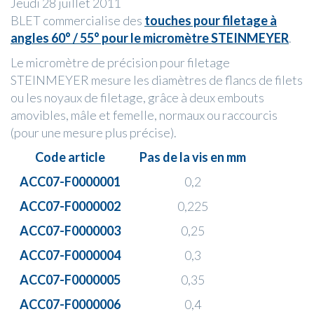
Jeudi 28 juillet 2011
BLET commercialise des
touches pour filetage à
angles 60° / 55° pour le micromètre STEINMEYER
.
Le micromètre de précision pour filetage
STEINMEYER mesure les diamètres de flancs de filets
ou les noyaux de filetage, grâce à deux embouts
amovibles, mâle et femelle, normaux ou raccourcis
(pour une mesure plus précise).
Code article
Pas de la vis en mm
ACC07-F0000001
0,2
ACC07-F0000002
0,225
ACC07-F0000003
0,25
ACC07-F0000004
0,3
ACC07-F0000005
0,35
ACC07-F0000006
0,4