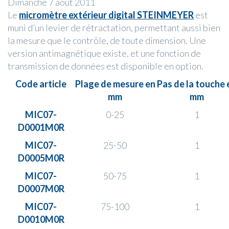
Dimanche 7 août 2011
Le
micromètre extérieur digital STEINMEYER
est
muni d’un levier de rétractation, permettant aussi bien
la mesure que le contrôle, de toute dimension. Une
version antimagnétique existe, et une fonction de
transmission de données est disponible en option.
Code article
Plage de mesure en
Pas de la touche 
mm
mm
MIC07-
0-25
1
D0001M0R
MIC07-
25-50
1
D0005M0R
MIC07-
50-75
1
D0007M0R
MIC07-
75-100
1
D0010M0R