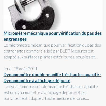
Micromètre mécanique pour vérification du pas des
engrenages
Le micromètre mécanique pour vérification du pas des
engrenages commercialisé par BLET Mesures est
adapté aux surfaces planes extérieures, souples et...
jeudi 18 août 2011
Dynamomètre double-manille très haute capacité -
Dynamomètre à affichage déporté
Le dynamomètre double-manille très haute capacité
est un dynamomètre à affichage déporté BLET
parfaitement adapté à toute mesure de force,...