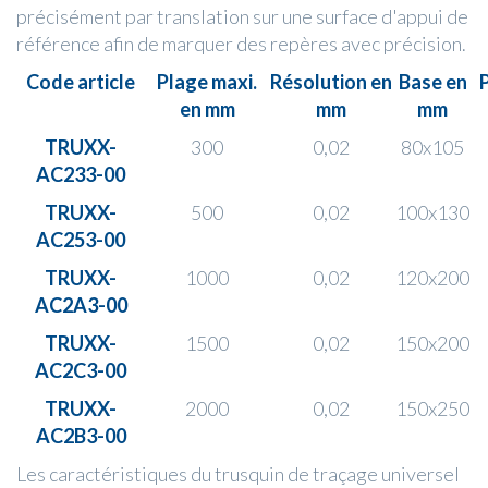
précisément par translation sur une surface d'appui de
référence afin de marquer des repères avec précision.
Code article
Plage maxi.
Résolution en
Base en
en mm
mm
mm
TRUXX-
300
0,02
80x105
AC233-00
TRUXX-
500
0,02
100x130
AC253-00
TRUXX-
1000
0,02
120x200
AC2A3-00
TRUXX-
1500
0,02
150x200
AC2C3-00
TRUXX-
2000
0,02
150x250
AC2B3-00
Les caractéristiques du trusquin de traçage universel