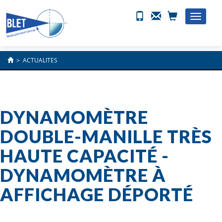
Toggle
naviga
>
ACTUALITES
DYNAMOMÈTRE
DOUBLE-MANILLE TRÈS
HAUTE CAPACITÉ -
DYNAMOMÈTRE À
AFFICHAGE DÉPORTÉ