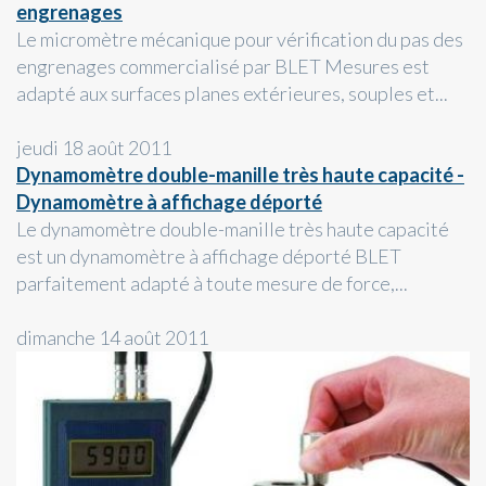
engrenages
Le micromètre mécanique pour vérification du pas des
engrenages commercialisé par BLET Mesures est
adapté aux surfaces planes extérieures, souples et...
jeudi 18 août 2011
Dynamomètre double-manille très haute capacité -
Dynamomètre à affichage déporté
Le dynamomètre double-manille très haute capacité
est un dynamomètre à affichage déporté BLET
parfaitement adapté à toute mesure de force,...
dimanche 14 août 2011