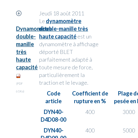
Jeudi 18 août 2011
Le
dynamomètre
Dynamomètre
double-manille très
double-
haute capacité
est un
manille
dynamomètre à affichage
très
déporté BLET
haute
parfaitement adapté à
capacité
toute mesure de force,
particulièrement la
traction et le levage.
(PDF
61Ko)
Code
Coefficient de
Plage d
article
rupture en %
pesée en
DYN40-
400
3000
D4D08-00
DYN40-
400
5000