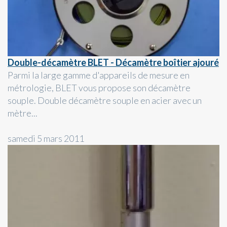
Double-décamètre BLET - Décamètre boîtier ajouré
Parmi la large gamme d'appareils de mesure en
métrologie, BLET vous propose son décamètre
souple. Double décamètre souple en acier avec un
mètre...
samedi 5 mars 2011