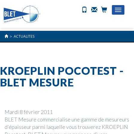
Toggle
naviga
>
ACTUALITES
KROEPLIN POCOTEST -
BLET MESURE
Mardi 8 février 2011
BLET Mesure commercialise une gamme de mesureurs
d'épaisseur parmi laquelle vous trouverez KROEPLIN