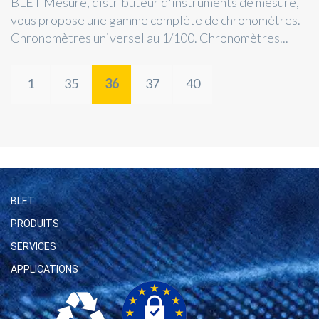
BLET Mesure, distributeur d'instruments de mesure,
vous propose une gamme complète de chronomètres.
Chronomètres universel au 1/100. Chronomètres...
1
35
36
37
40
BLET
PRODUITS
SERVICES
APPLICATIONS