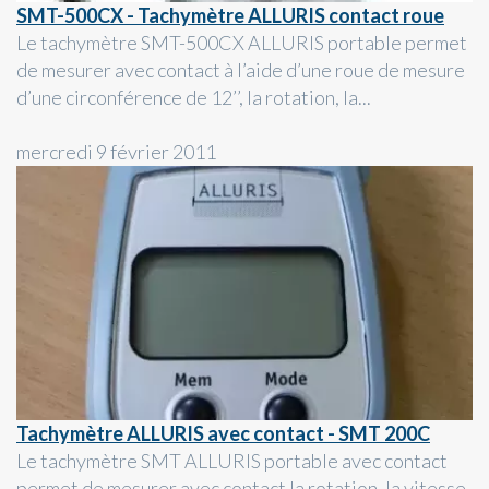
SMT-500CX - Tachymètre ALLURIS contact roue
Le tachymètre SMT-500CX ALLURIS portable permet
de mesurer avec contact à l’aide d’une roue de mesure
d’une circonférence de 12’’, la rotation, la...
mercredi 9 février 2011
Tachymètre ALLURIS avec contact - SMT 200C
Le tachymètre SMT ALLURIS portable avec contact
permet de mesurer avec contact la rotation, la vitesse