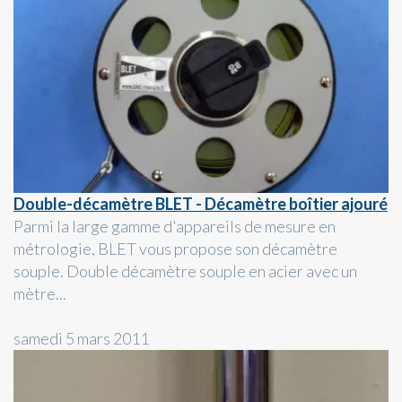
Double-décamètre BLET - Décamètre boîtier ajouré
Parmi la large gamme d'appareils de mesure en
métrologie, BLET vous propose son décamètre
souple. Double décamètre souple en acier avec un
mètre...
samedi 5 mars 2011