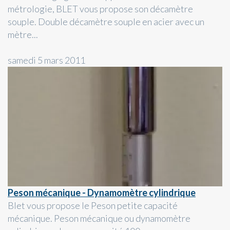
métrologie, BLET vous propose son décamètre
souple. Double décamètre souple en acier avec un
mètre...
samedi 5 mars 2011
Peson mécanique - Dynamomètre cylindrique
Blet vous propose le Peson petite capacité
mécanique. Peson mécanique ou dynamomètre