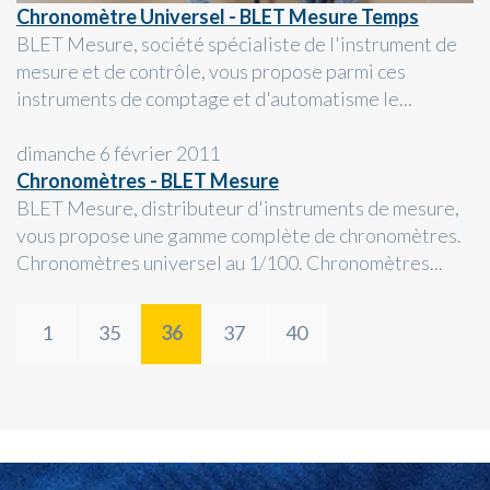
Chronomètre Universel - BLET Mesure Temps
BLET Mesure, société spécialiste de l'instrument de
mesure et de contrôle, vous propose parmi ces
instruments de comptage et d'automatisme le...
dimanche 6 février 2011
Chronomètres - BLET Mesure
BLET Mesure, distributeur d'instruments de mesure,
vous propose une gamme complète de chronomètres.
Chronomètres universel au 1/100. Chronomètres...
1
35
36
37
40