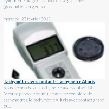
cylindrique plage ou capacité 100 grammes
(graduation en g ou N)...
mercredi 23 février 2011
Tachymètre avec contact - Tachymètre Alluris
Vous recherchez un tachymètre avec contact. BLET
Mesure propose parmi une gamme complète de
tachymètres, le tachymètre Alluris avec contact grand
ou...