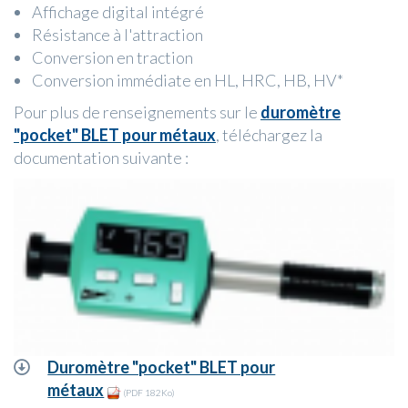
Affichage digital intégré
Résistance à l'attraction
Conversion en traction
Conversion immédiate en HL, HRC, HB, HV*
Pour plus de renseignements sur le
duromètre
"pocket" BLET pour métaux
, téléchargez la
documentation suivante :
Duromètre "pocket" BLET pour
métaux
(PDF 182Ko)