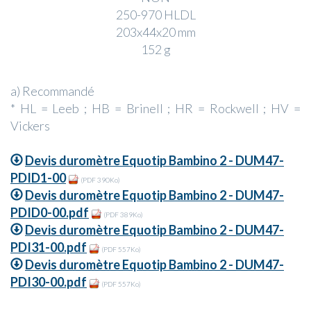
250-970 HLDL
203x44x20 mm
152 g
a) Recommandé
* HL = Leeb ; HB = Brinell ; HR = Rockwell ; HV =
Vickers
Devis duromètre Equotip Bambino 2 - DUM47-
PDID1-00
(PDF 390Ko)
Devis duromètre Equotip Bambino 2 - DUM47-
PDID0-00.pdf
(PDF 389Ko)
Devis duromètre Equotip Bambino 2 - DUM47-
PDI31-00.pdf
(PDF 557Ko)
Devis duromètre Equotip Bambino 2 - DUM47-
PDI30-00.pdf
(PDF 557Ko)