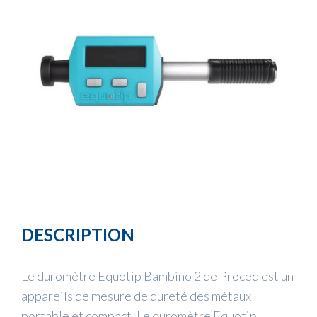
DESCRIPTION
Le duromètre Equotip Bambino 2 de Proceq est un
appareils de mesure de dureté des métaux
portable et compact. Le duromètre Equotip