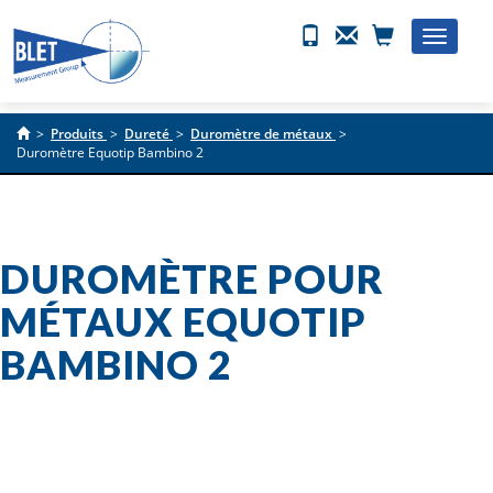
Toggle
naviga
>
Produits
>
Dureté
>
Duromètre de métaux
>
Duromètre Equotip Bambino 2
DUROMÈTRE POUR
MÉTAUX EQUOTIP
BAMBINO 2