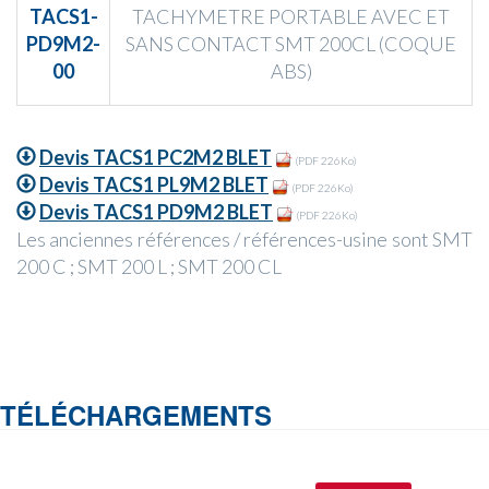
TACS1-
TACHYMETRE PORTABLE AVEC ET
PD9M2-
SANS CONTACT SMT 200CL (COQUE
00
ABS)
Devis TACS1 PC2M2 BLET
(PDF 226Ko)
Devis TACS1 PL9M2 BLET
(PDF 226Ko)
Devis TACS1 PD9M2 BLET
(PDF 226Ko)
Les anciennes références / références-usine sont SMT
200 C ; SMT 200 L ; SMT 200 CL
TÉLÉCHARGEMENTS