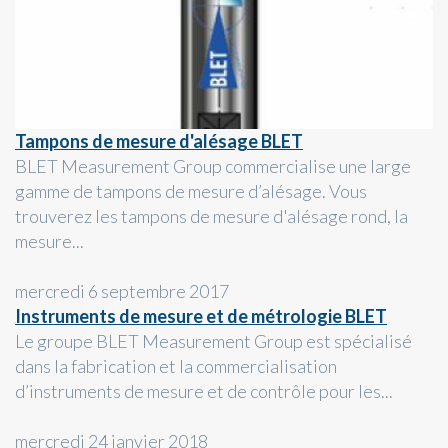
Tampons de mesure d'alésage BLET
BLET Measurement Group commercialise une large
gamme de tampons de mesure d’alésage. Vous
trouverez les tampons de mesure d'alésage rond, la
mesure...
mercredi 6 septembre 2017
Instruments de mesure et de métrologie BLET
Le groupe BLET Measurement Group est spécialisé
dans la fabrication et la commercialisation
d’instruments de mesure et de contrôle pour les...
mercredi 24 janvier 2018