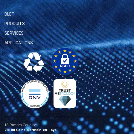
BLET
PRODUITS
SERVICES
APPLICATIONS
18 Rue des Gaudines
78100 Saint-Germain-en-Laye