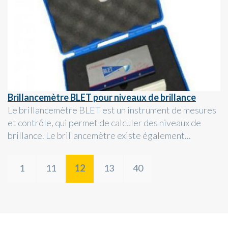
Brillancemètre BLET pour niveaux de brillance
Le brillancemètre BLET est un instrument de mesures
et contrôle, qui permet de calculer des niveaux de
brillance. Le brillancemètre existe également...
1
11
12
13
40