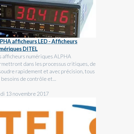
PHA afficheurs LED - Afficheurs
mériques DITEL
s afficheurs numériques ALPHA
rmettront dans les processus critiques, de
soudre rapidement et avec précision, tous
 besoins de contrôle et...
ndi 13 novembre 2017