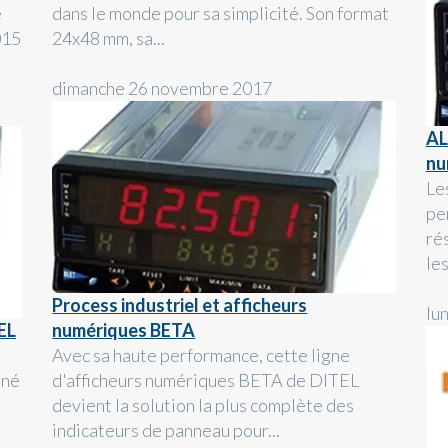
e
dans le monde pour sa simplicité. Son format
015
24x48 mm, sa...
dimanche 26 novembre 2017
AL
nu
Le
pe
ré
les
Process industriel et afficheurs
lu
EL
numériques BETA
Avec sa haute performance, cette ligne
iné
d'afficheurs numériques BETA de DITEL
devient la solution la plus complète des
indicateurs de panneau pour...