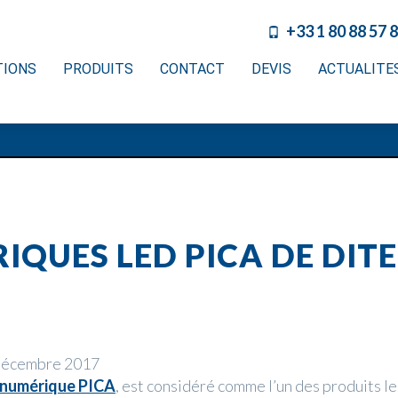
+33 1 80 88 57 
TIONS
PRODUITS
CONTACT
DEVIS
ACTUALITE
QUES LED PICA DE DITE
décembre 2017
 numérique PICA
, est considéré comme l’un des produits le