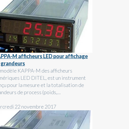
PPA-M afficheurs LED pour affichage
 grandeurs
 modèle KAPPA-M des afficheurs
mériques LED DITEL, est un instrument
nçu pour la mesure et la totalisation de
andeurs de process (poids,...
rcredi 22 novembre 2017