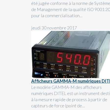
été jugée conforme à la norme de Systèm
de Management de la qualité ISO 9001:2
pour la commercialisation...
jeudi 30 novembre 2017
Afficheurs GAMMA-M numériques DIT
Le modèle GAMMA-M des afficheurs
numériques DITEL est un instrument dest
à la mesure rapide de process à partir de
capteurs de force (point de...