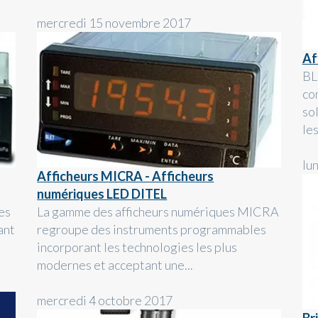
mercredi 15 novembre 2017
Af
BL
co
so
le
lu
Afficheurs MICRA - Afficheurs
numériques LED DITEL
es
La gamme des afficheurs numériques MICRA
ant
regroupe des instruments programmables
incorporant les technologies les plus
modernes et acceptant une...
mercredi 4 octobre 2017
Br