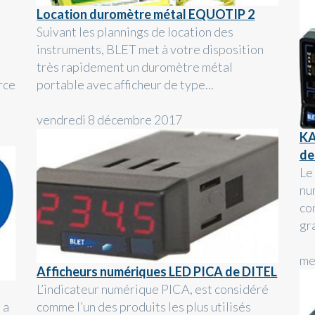
Location duromètre métal EQUOTIP 2
Suivant les plannings de location des
instruments, BLET met à votre disposition
très rapidement un duromètre métal
rce
portable avec afficheur de type...
vendredi 8 décembre 2017
KA
de
Le
nu
co
gr
me
Afficheurs numériques LED PICA de DITEL
L’indicateur numérique PICA, est considéré
 a
comme l’un des produits les plus utilisés