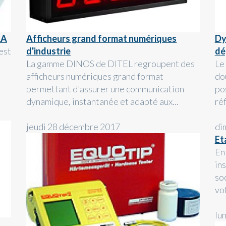
RA
Afficheurs grand format numériques
Dy
est
d'industrie
dé
La gamme DINOS de DITEL regroupent des
Le
afficheurs numériques grand format
do
permettant d'assurer une communication
po
dynamique, instantanée et adapté aux...
ré
jeudi 28 décembre 2017
di
Et
En
in
so
vot
lu