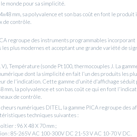
 le monde pour sa simplicité.
4x48 mm, sa polyvalence et son bas coût en font le produit 
 de contrôle.
CA regroupe des instruments programmables incorporant 
 les plus modernes et acceptant une grande variété de sig
 V), Température (sonde Pt100, thermocouples J. La gamm
numérique dont la simplicité en fait l'un des produits les plu
eur de l'indication. Cette gamme d'unité d'affichage séduit
8 mm, la polyvalence et son bas coût ce qui en font l'indica
neaux de contrôle.
ficheurs numériques DITEL, la gamme PICA regroupe des af
ctéristiques techniques suivantes :
boîtier : 96 X 48 X 70 mm ;
ion : 85-265V AC 100-300V DC 21-53 V AC 10-70 V DC.