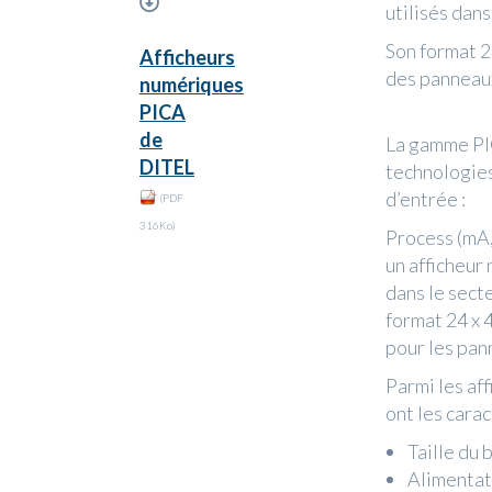
utilisés dans
Son format 2
Afficheurs
des panneaux
numériques
PICA
de
La gamme PI
DITEL
technologies
d’entrée :
(PDF
316Ko)
Process (mA,
un afficheur 
dans le sect
format 24 x 4
pour les pan
Parmi les af
ont les cara
Taille du 
Alimentat