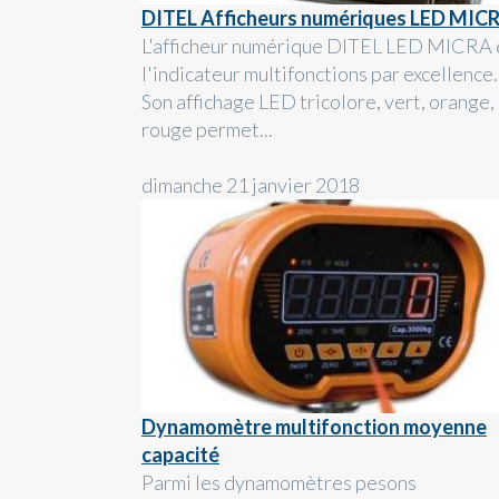
DITEL Afficheurs numériques LED MIC
L'afficheur numérique DITEL LED MICRA 
l'indicateur multifonctions par excellence.
Son affichage LED tricolore, vert, orange,
rouge permet...
dimanche 21 janvier 2018
Dynamomètre multifonction moyenne
capacité
Parmi les dynamomètres pesons