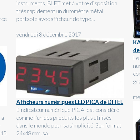
instruments, BLET met à votre disposition
très rapidement un duromètre métal
rce
portable avec afficheur de type...
vendredi 8 décembre 2017
KA
de
Le
nu
co
gr
me
Afficheurs numériques LED PICA de DITEL
L’indicateur numérique PICA, est considéré
 a
comme l’un des produits les plus utilisés
e
dans le monde pour sa simplicité. Son format
015
24x48 mm, sa...