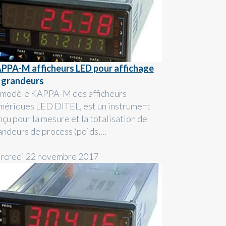
PPA-M afficheurs LED pour affichage
 grandeurs
 modèle KAPPA-M des afficheurs
mériques LED DITEL, est un instrument
nçu pour la mesure et la totalisation de
andeurs de process (poids,...
rcredi 22 novembre 2017