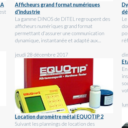
RA
Afficheurs grand format numériques
Dy
est
d'industrie
dé
La gamme DINOS de DITEL regroupent des
Le
afficheurs numériques grand format
do
permettant d'assurer une communication
po
dynamique, instantanée et adapté aux...
ré
jeudi 28 décembre 2017
di
Et
En
in
so
vot
lu
Location duromètre métal EQUOTIP 2
Suivant les plannings de location des