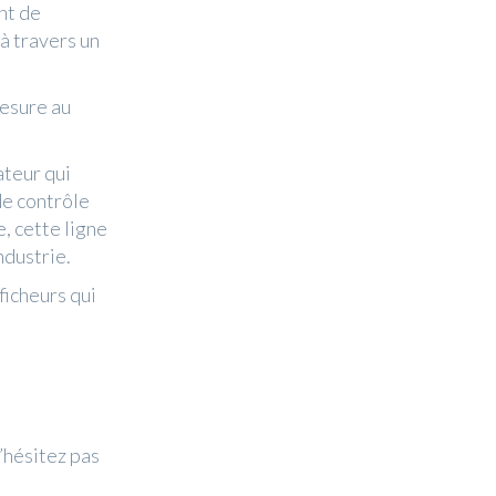
nt de
à travers un
mesure au
ateur qui
de contrôle
, cette ligne
ndustrie.
ficheurs qui
’hésitez pas