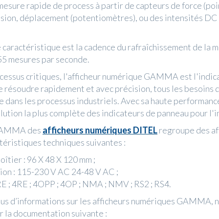
 mesure rapide de process à partir de capteurs de force (poi
ssion, déplacement (potentiomètres), ou des intensités DC 
e caractéristique est la cadence du rafraîchissement de la 
55 mesures par seconde.
cessus critiques, l'afficheur numérique GAMMA est l'indic
 résoudre rapidement et avec précision, tous les besoins 
ge dans les processus industriels. Avec sa haute performance
olution la plus complète des indicateurs de panneau pour l'i
GAMMA des
afficheurs numériques DITEL
regroupe des af
ctéristiques techniques suivantes :
boîtier : 96 X 48 X 120 mm ;
ion : 115-230 V AC 24-48 V AC ;
RE ; 4RE ; 4OPP ; 4OP ; NMA ; NMV ; RS2 ; RS4.
lus d’informations sur les afficheurs numériques GAMMA, n
r la documentation suivante :