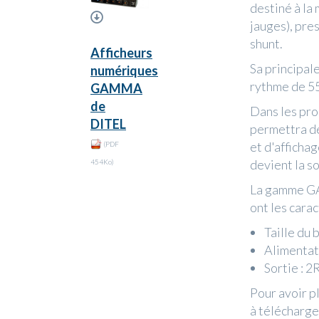
destiné à la
jauges), pre
shunt.
Afficheurs
Sa principal
numériques
rythme de 5
GAMMA
de
Dans les pro
DITEL
permettra de
et d'afficha
(PDF
devient la s
454Ko)
La gamme 
ont les cara
Taille du 
Alimentat
Sortie : 2
Pour avoir p
à télécharge