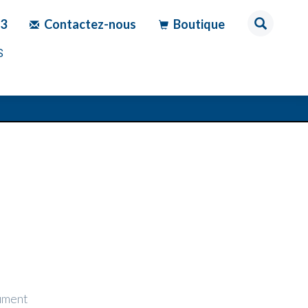
83
Contactez-nous
Boutique
S
rument