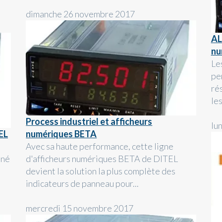
dimanche 26 novembre 2017
AL
nu
Le
pe
ré
les
Process industriel et afficheurs
lu
EL
numériques BETA
Avec sa haute performance, cette ligne
iné
d'afficheurs numériques BETA de DITEL
devient la solution la plus complète des
indicateurs de panneau pour...
mercredi 15 novembre 2017