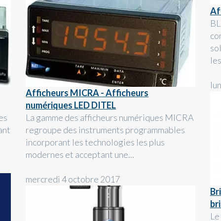
Af
BL
co
so
le
lu
Afficheurs MICRA - Afficheurs
numériques LED DITEL
es
La gamme des afficheurs numériques MICRA
ant
regroupe des instruments programmables
incorporant les technologies les plus
modernes et acceptant une...
mercredi 4 octobre 2017
Br
br
Le