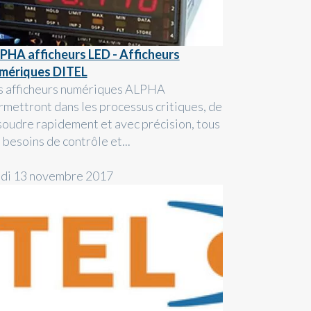
PHA afficheurs LED - Afficheurs
mériques DITEL
s afficheurs numériques ALPHA
rmettront dans les processus critiques, de
soudre rapidement et avec précision, tous
 besoins de contrôle et...
ndi 13 novembre 2017