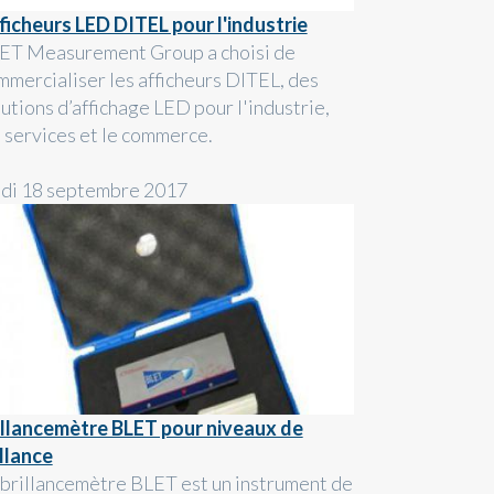
ficheurs LED DITEL pour l'industrie
ET Measurement Group a choisi de
mmercialiser les afficheurs DITEL, des
lutions d’affichage LED pour l'industrie,
s services et le commerce.
ndi 18 septembre 2017
illancemètre BLET pour niveaux de
illance
 brillancemètre BLET est un instrument de