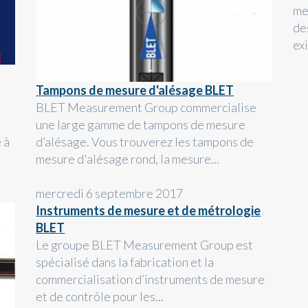
me
de
ex
Tampons de mesure d'alésage BLET
BLET Measurement Group commercialise
une large gamme de tampons de mesure
 à
d’alésage. Vous trouverez les tampons de
mesure d'alésage rond, la mesure...
mercredi 6 septembre 2017
Instruments de mesure et de métrologie
BLET
Le groupe BLET Measurement Group est
spécialisé dans la fabrication et la
commercialisation d’instruments de mesure
et de contrôle pour les...