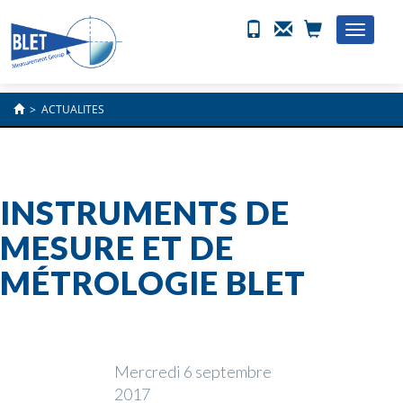
Toggle
naviga
>
ACTUALITES
INSTRUMENTS DE
MESURE ET DE
MÉTROLOGIE BLET
Mercredi 6 septembre
2017