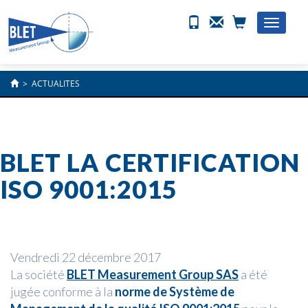
Toggle
naviga
>
ACTUALITES
BLET LA CERTIFICATION
ISO 9001:2015
Vendredi 22 décembre 2017
La société
BLET Measurement Group SAS
a été
jugée conforme à la
norme de Système de