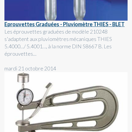
Eprouvettes Graduées - Pluviomètre THIES - BLET
Les éprouvettes graduées de modèle 210248
s'adaptent aux pluviomètres mécaniques THIES
5.4000…/ 5.4001…, à la norme DIN 58667 B. Les
éprouvettes...
mardi 21 octobre 2014