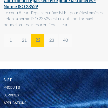
Contrôleur d’Epaisseur Fixe pour Elastomères -
Norme ISO 23529
Le contrôleur d’épaisseur fixe BLET pour élastomères
selon la norme ISO 23529 est un outil performant
permettant de mesurer l’épaisseur...
1
21
22
23
40
BLET
PRODUITS
SERVICES
APPLICATIONS