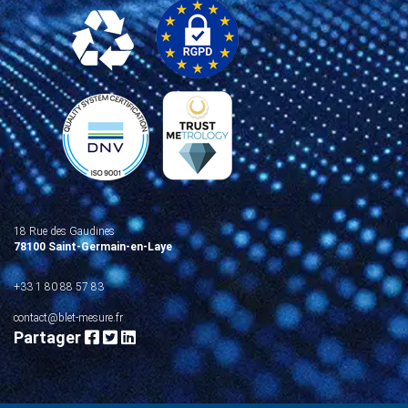
18 Rue des Gaudines
78100 Saint-Germain-en-Laye
+33 1 80 88 57 83
contact@blet-mesure.fr
Partager